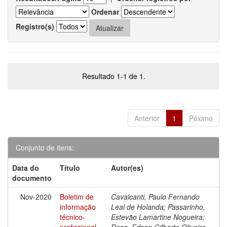
Ordenar
Registro(s)
Resultado 1-1 de 1.
Anterior
1
Póximo
Conjunto de itens:
Data do
Título
Autor(es)
documento
Nov-2020
Boletim de
Cavalcanti, Paulo Fernando
informação
Leal de Holanda; Passarinho,
técnico-
Estevão Lamartine Nogueira;
profissional
Rosa, Edson Gilberto Oliveira