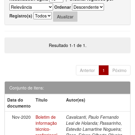
Ordenar
Registro(s)
Resultado 1-1 de 1.
Anterior
1
Póximo
Conjunto de itens:
Data do
Título
Autor(es)
documento
Nov-2020
Boletim de
Cavalcanti, Paulo Fernando
informação
Leal de Holanda; Passarinho,
técnico-
Estevão Lamartine Nogueira;
profissional
Rosa, Edson Gilberto Oliveira