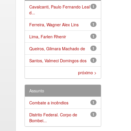
Cavalcanti, Paulo Fernando Leal
1
d...
Ferreira, Wagner Alex Lins
1
Lima, Farlen Rhenir
1
Queiros, Gilmara Machado de
1
Santos, Valmeci Domingos dos
1
próximo >
Assunto
Combate a incêndios
1
Distrito Federal. Corpo de
1
Bombei...