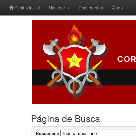
Página inicial
Navegar
Documentos
Ajuda
Skip
navigation
Página de Busca
Buscar em: