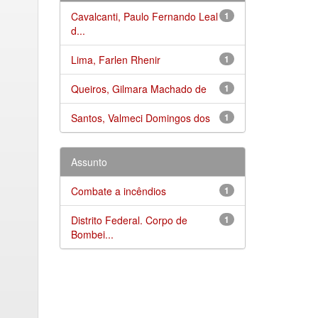
Cavalcanti, Paulo Fernando Leal
1
d...
Lima, Farlen Rhenir
1
Queiros, Gilmara Machado de
1
Santos, Valmeci Domingos dos
1
Assunto
Combate a incêndios
1
Distrito Federal. Corpo de
1
Bombei...