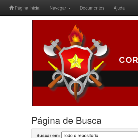
Página inicial
Navegar
Documentos
Ajuda
Skip
navigation
Página de Busca
Buscar em: