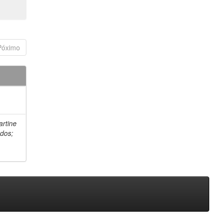
Póximo
artine
 dos;