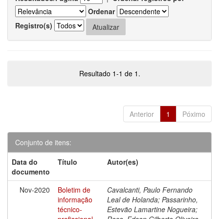
Ordenar
Registro(s)
Resultado 1-1 de 1.
Anterior
1
Póximo
Conjunto de itens:
Data do
Título
Autor(es)
documento
Nov-2020
Boletim de
Cavalcanti, Paulo Fernando
informação
Leal de Holanda; Passarinho,
técnico-
Estevão Lamartine Nogueira;
profissional
Rosa, Edson Gilberto Oliveira