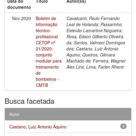
Data do
Título
Autor(es)
documento
Nov-2020
Boletim de
Cavalcanti, Paulo Fernando
informação
Leal de Holanda; Passarinho,
técnico-
Estevão Lamartine Nogueira;
profissional
Rosa, Edson Gilberto Oliveira
CETOP nº
da; Santos, Valmeci Domingos
21/2020:
dos; Caetano, Luiz Antonio
conjunto
Aquino; Queiros, Gilmara
modular para
Machado de; Ferreira, Wagner
treinamento
Alex Lins; Lima, Farlen Rhenir
de
bombeiros -
CMTB
Busca facetada
Autor
Caetano, Luiz Antonio Aquino
1