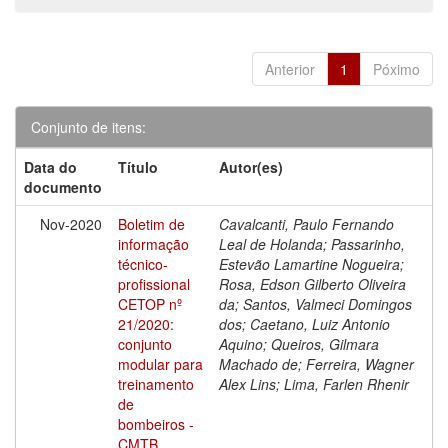
Anterior
1
Póximo
Conjunto de itens:
Data do
Título
Autor(es)
documento
Nov-2020
Boletim de
Cavalcanti, Paulo Fernando
informação
Leal de Holanda; Passarinho,
técnico-
Estevão Lamartine Nogueira;
profissional
Rosa, Edson Gilberto Oliveira
CETOP nº
da; Santos, Valmeci Domingos
21/2020:
dos; Caetano, Luiz Antonio
conjunto
Aquino; Queiros, Gilmara
modular para
Machado de; Ferreira, Wagner
treinamento
Alex Lins; Lima, Farlen Rhenir
de
bombeiros -
CMTB