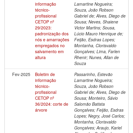
informação
Lamartine Nogueira;
técnico-
Souza, João Robson
profissional
Gabriel de; Alves, Diego de
CETOP nº
Sousa; Neves, Shaiene
29/2023:
Victor Martins; Sousa,
padronização dos
Lúcio Mauro Henrique de;
nós e amarrações
Feijão, Esdras Lopes;
empregados no
Montanha, Clorisvaldo
salvamento em
Gonçalves; Lima, Farlen
altura
Rhenir; Nunes, Allan de
Souza
Fev-2025
Boletim de
Passarinho, Estevão
informação
Lamartine Nogueira;
técnico-
Souza, João Robson
profissional
Gabriel de; Alves, Diego de
CETOP nº
Sousa; Monteiro, Sávio
36/2024: corte de
Salomão Batista
árvore
Gonçalves; Feijão, Esdras
Lopes; Negry, José Carlos;
Montanha, Clorisvaldo
Gonçalves; Araujo, Kariel