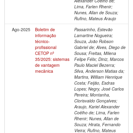
Alexander Coêlho de;
Lima, Farlen Rhenir;
Nunes, Allan de Souza;
Rufino, Mateus Araujo
Ago-2025
Boletim de
Passarinho, Estevão
informação
Lamartine Nogueira;
técnico-
Souza, João Robson
profissional
Gabriel de; Alves, Diego de
CETOP nº
Sousa; Freitas, Milena
35/2025: sistemas
Felipe Félix; Diniz, Marcos
de vantagem
Paulo Maciel Bezerra;
mecânica
Silva, Anderson Matias da;
Martins, William Henrique
Costa; Feijão, Esdras
Lopes; Negry, José Carlos
Pereira; Montanha,
Clorisvaldo Gonçalves;
Araujo, Kariel Alexander
Coêlho de; Lima, Farlen
Rhenir; Nunes, Allan de
Souza; Hirata, Fernando
Vieira; Rufino, Mateus