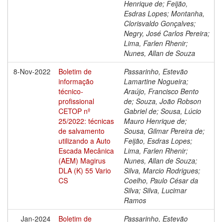
Henrique de; Feijão,
Esdras Lopes; Montanha,
Clorisvaldo Gonçalves;
Negry, José Carlos Pereira;
Lima, Farlen Rhenir;
Nunes, Allan de Souza
8-Nov-2022
Boletim de
Passarinho, Estevão
informação
Lamartine Nogueira;
técnico-
Araújo, Francisco Bento
profissional
de; Souza, João Robson
CETOP nº
Gabriel de; Sousa, Lúcio
25/2022: técnicas
Mauro Henrique de;
de salvamento
Sousa, Gilmar Pereira de;
utilizando a Auto
Feijão, Esdras Lopes;
Escada Mecânica
Lima, Farlen Rhenir;
(AEM) Magirus
Nunes, Allan de Souza;
DLA (K) 55 Vario
Silva, Marcio Rodrigues;
CS
Coelho, Paulo César da
Silva; Silva, Lucimar
Ramos
Jan-2024
Boletim de
Passarinho, Estevão