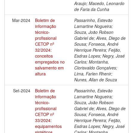
Araujo; Macedo, Leonardo
de Faria da Cunha
Mar-2024
Boletim de
Passarinho, Estevão
informação
Lamartine Nogueira;
técnico-
Souza, João Robson
profissional
Gabriel de; Alves, Diego de
CETOP nº
Sousa; Fonseca, André
32/2024:
Henrique Pereira; Feijão,
conceitos
Esdras Lopes; Negry, José
empregados no
Carlos; Montanha,
salvamento em
Clorisvaldo Gonçalves;
altura
Lima, Farlen Rhenir;
Nunes, Allan de Souza
Set-2024
Boletim de
Passarinho, Estevão
informação
Lamartine Nogueira;
técnico-
Souza, João Robson
profissional
Gabriel de; Alves, Diego de
CETOP nº
Sousa; Fonseca, André
33/2024:
Henrique Pereira; Feijão,
equipamentos
Esdras Lopes; Negry, José
sintéticos
Carlos; Montanha,