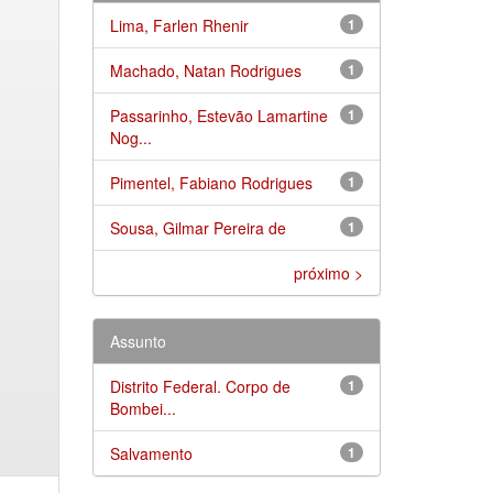
Lima, Farlen Rhenir
1
Machado, Natan Rodrigues
1
Passarinho, Estevão Lamartine
1
Nog...
Pimentel, Fabiano Rodrigues
1
Sousa, Gilmar Pereira de
1
próximo >
Assunto
Distrito Federal. Corpo de
1
Bombei...
Salvamento
1