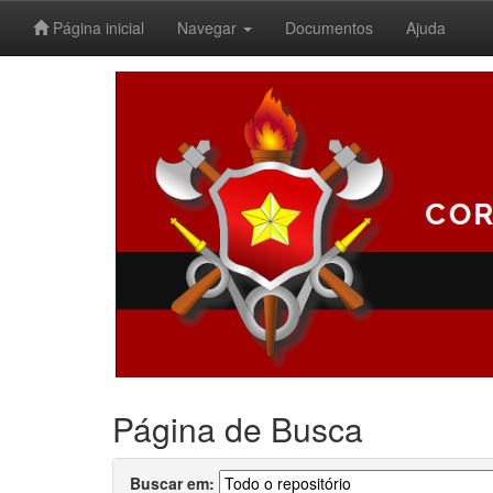
Página inicial
Navegar
Documentos
Ajuda
Skip
navigation
Página de Busca
Buscar em: