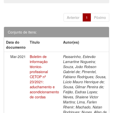
Anterior
1
Póximo
Conjunto de itens:
Data do
Título
Autor(es)
documento
Mar-2021
Boletim de
Passarinho, Estevão
informação
Lamartine Nogueira;
técnico-
Souza, João Robson
profissional
Gabriel de; Pimentel,
CETOP nº
Fabiano Rodrigues; Sousa,
23/2021:
Lúcio Mauro Henrique de;
aduchamento e
Sousa, Gilmar Pereira de;
acondicionamento
Feijão, Esdras Lopes;
de cordas
Neves, Shaiene Victor
Martins; Lima, Farlen
Rhenir; Machado, Natan
Rodrigues; Nunes, Allan de