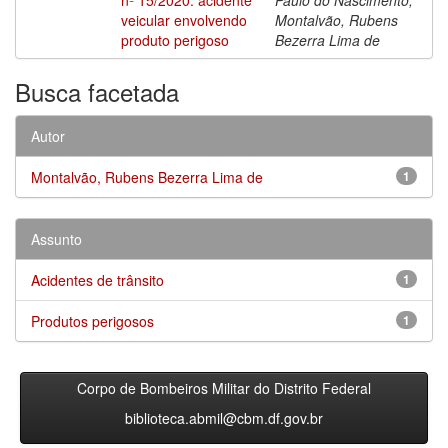
veicular envolvendo
Montalvão, Rubens
produto perigoso
Bezerra Lima de
Busca facetada
Autor
Montalvão, Rubens Bezerra Lima de
1
Assunto
Acidentes de trânsito
1
Produtos perigosos
1
Corpo de Bombeiros Militar do Distrito Federal
biblioteca.abmil@cbm.df.gov.br