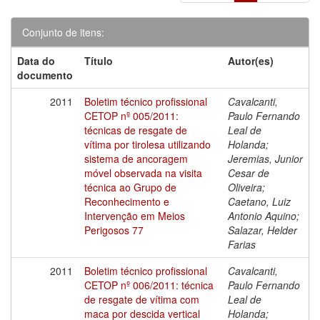
Conjunto de itens:
Data do
Título
Autor(es)
documento
2011
Boletim técnico profissional
Cavalcanti,
CETOP nº 005/2011:
Paulo Fernando
técnicas de resgate de
Leal de
vítima por tirolesa utilizando
Holanda;
sistema de ancoragem
Jeremias, Junior
móvel observada na visita
Cesar de
técnica ao Grupo de
Oliveira;
Reconhecimento e
Caetano, Luiz
Intervenção em Meios
Antonio Aquino;
Perigosos 77
Salazar, Helder
Farias
2011
Boletim técnico profissional
Cavalcanti,
CETOP nº 006/2011: técnica
Paulo Fernando
de resgate de vítima com
Leal de
maca por descida vertical
Holanda;