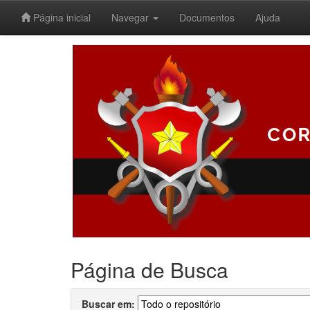
Página inicial
Navegar
Documentos
Ajuda
Skip
navigation
Página de Busca
Buscar em: