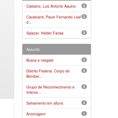
Caetano, Luiz Antonio Aquino
2
Cavalcanti, Paulo Fernando Leal
2
d...
Salazar, Helder Farias
2
Assunto
Busca e resgate
2
Distrito Federal. Corpo de
2
Bombei...
Grupo de Reconhecimento e
2
Interve...
Salvamento em altura
2
Ancoragem
1