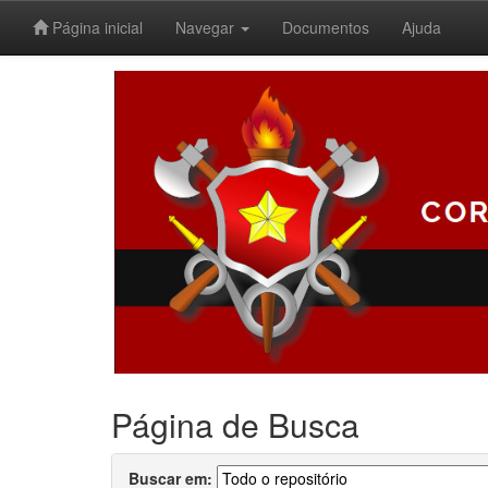
Página inicial
Navegar
Documentos
Ajuda
Skip
navigation
Página de Busca
Buscar em: