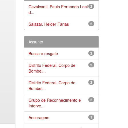
Cavalcanti, Paulo Fernando Leal
2
d...
Salazar, Helder Farias
2
Assunto
Busca e resgate
2
Distrito Federal. Corpo de
2
Bombei...
Distrito Federal. Corpo de
2
Bombei...
Grupo de Reconhecimento e
2
Interve...
Ancoragem
1