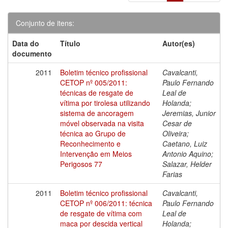
Conjunto de itens:
Data do
Título
Autor(es)
documento
2011
Boletim técnico profissional
Cavalcanti,
CETOP nº 005/2011:
Paulo Fernando
técnicas de resgate de
Leal de
vítima por tirolesa utilizando
Holanda;
sistema de ancoragem
Jeremias, Junior
móvel observada na visita
Cesar de
técnica ao Grupo de
Oliveira;
Reconhecimento e
Caetano, Luiz
Intervenção em Meios
Antonio Aquino;
Perigosos 77
Salazar, Helder
Farias
2011
Boletim técnico profissional
Cavalcanti,
CETOP nº 006/2011: técnica
Paulo Fernando
de resgate de vítima com
Leal de
maca por descida vertical
Holanda;