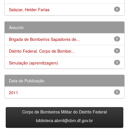
Salazar, Helder Farias
1
Assunto
Brigada de Bombeiros Sapadores de...
1
Distrito Federal. Corpo de Bombei...
1
Simulação (aprendizagem)
1
Data de Publicação
2011
1
Corpo de Bombeiros Militar do Distrito Federal
biblioteca.abmil@cbm.df.gov.br