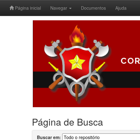
Página inicial
Navegar
Documentos
Ajuda
Skip
navigation
Página de Busca
Buscar em: