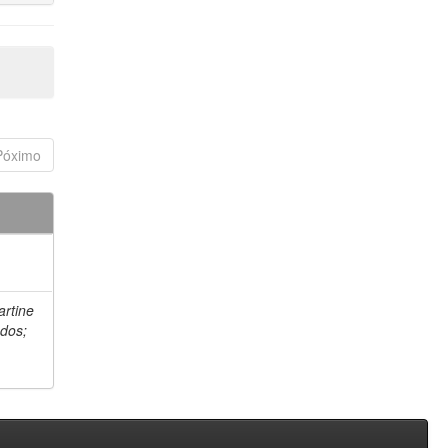
Póximo
artine
 dos;