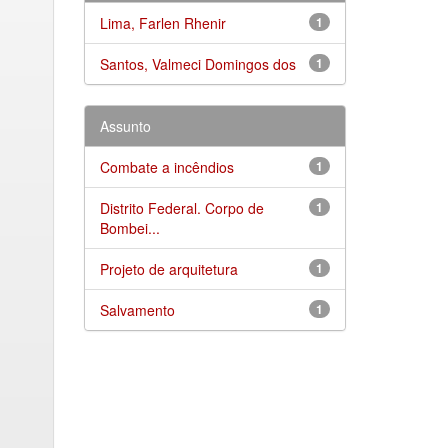
Lima, Farlen Rhenir
1
Santos, Valmeci Domingos dos
1
Assunto
Combate a incêndios
1
Distrito Federal. Corpo de
1
Bombei...
Projeto de arquitetura
1
Salvamento
1