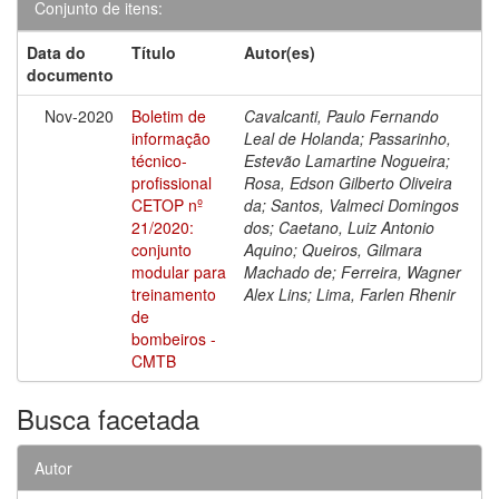
Conjunto de itens:
Data do
Título
Autor(es)
documento
Nov-2020
Boletim de
Cavalcanti, Paulo Fernando
informação
Leal de Holanda; Passarinho,
técnico-
Estevão Lamartine Nogueira;
profissional
Rosa, Edson Gilberto Oliveira
CETOP nº
da; Santos, Valmeci Domingos
21/2020:
dos; Caetano, Luiz Antonio
conjunto
Aquino; Queiros, Gilmara
modular para
Machado de; Ferreira, Wagner
treinamento
Alex Lins; Lima, Farlen Rhenir
de
bombeiros -
CMTB
Busca facetada
Autor