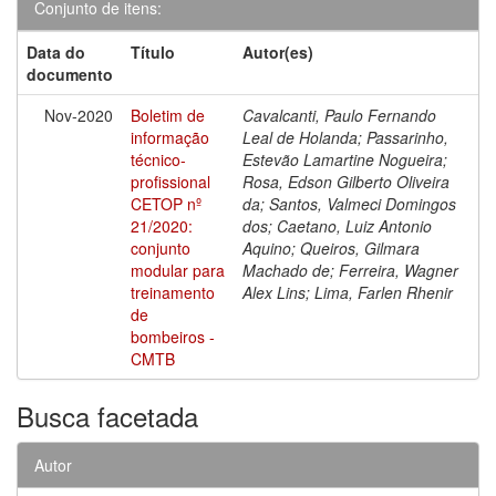
Conjunto de itens:
Data do
Título
Autor(es)
documento
Nov-2020
Boletim de
Cavalcanti, Paulo Fernando
informação
Leal de Holanda; Passarinho,
técnico-
Estevão Lamartine Nogueira;
profissional
Rosa, Edson Gilberto Oliveira
CETOP nº
da; Santos, Valmeci Domingos
21/2020:
dos; Caetano, Luiz Antonio
conjunto
Aquino; Queiros, Gilmara
modular para
Machado de; Ferreira, Wagner
treinamento
Alex Lins; Lima, Farlen Rhenir
de
bombeiros -
CMTB
Busca facetada
Autor