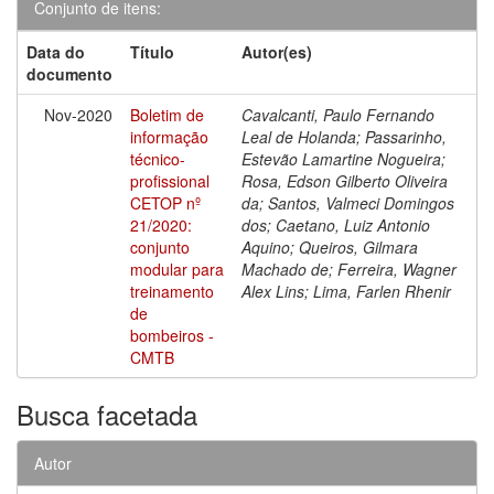
Conjunto de itens:
Data do
Título
Autor(es)
documento
Nov-2020
Boletim de
Cavalcanti, Paulo Fernando
informação
Leal de Holanda; Passarinho,
técnico-
Estevão Lamartine Nogueira;
profissional
Rosa, Edson Gilberto Oliveira
CETOP nº
da; Santos, Valmeci Domingos
21/2020:
dos; Caetano, Luiz Antonio
conjunto
Aquino; Queiros, Gilmara
modular para
Machado de; Ferreira, Wagner
treinamento
Alex Lins; Lima, Farlen Rhenir
de
bombeiros -
CMTB
Busca facetada
Autor