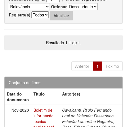
Ordenar
Registro(s)
Resultado 1-1 de 1.
Anterior
1
Póximo
Conjunto de itens:
Data do
Título
Autor(es)
documento
Nov-2020
Boletim de
Cavalcanti, Paulo Fernando
informação
Leal de Holanda; Passarinho,
técnico-
Estevão Lamartine Nogueira;
profissional
Rosa, Edson Gilberto Oliveira