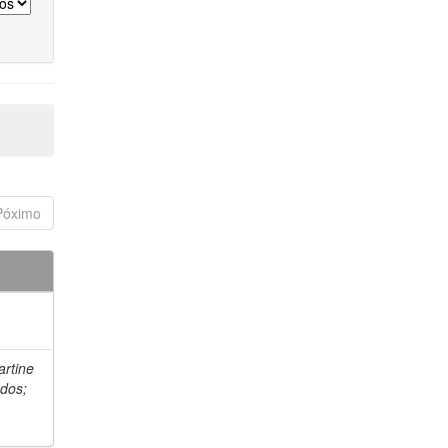
Póximo
artine
 dos;