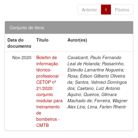
Anterior
1
Póximo
Conjunto de itens:
Data do
Título
Autor(es)
documento
Nov-2020
Boletim de
Cavalcanti, Paulo Fernando
informação
Leal de Holanda; Passarinho,
técnico-
Estevão Lamartine Nogueira;
profissional
Rosa, Edson Gilberto Oliveira
CETOP nº
da; Santos, Valmeci Domingos
21/2020:
dos; Caetano, Luiz Antonio
conjunto
Aquino; Queiros, Gilmara
modular para
Machado de; Ferreira, Wagner
treinamento
Alex Lins; Lima, Farlen Rhenir
de
bombeiros -
CMTB