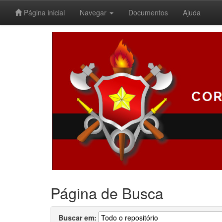
Página inicial
Navegar
Documentos
Ajuda
Skip
navigation
Página de Busca
Buscar em: