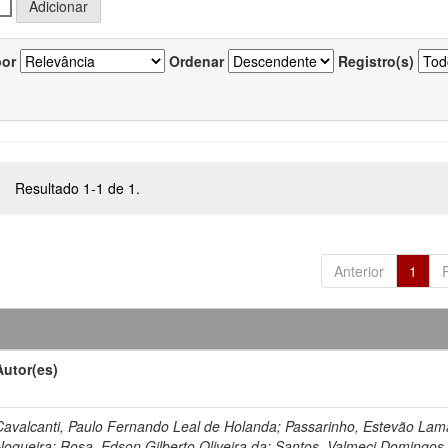
por
Ordenar
Registro(s)
Resultado 1-1 de 1.
Anterior
1
Autor(es)
Cavalcanti, Paulo Fernando Leal de Holanda; Passarinho, Estevão Lam
Nogueira; Rosa, Edson Gilberto Oliveira da; Santos, Valmeci Domingos