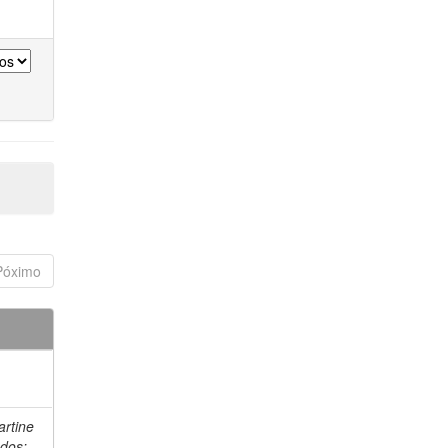
Póximo
artine
 dos;