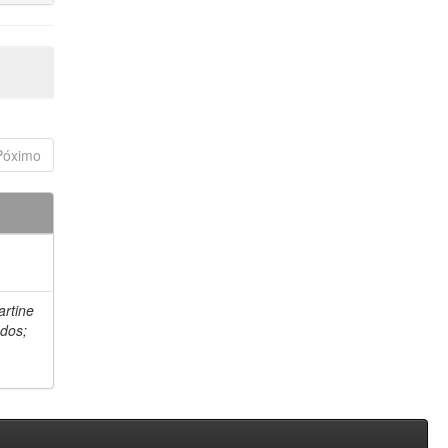
Póximo
artine
 dos;