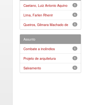
Caetano, Luiz Antonio Aquino
1
Lima, Farlen Rhenir
1
Queiros, Gilmara Machado de
1
Assunto
Combate a incêndios
1
Projeto de arquitetura
1
Salvamento
1