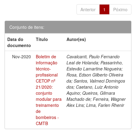
Anterior
1
Póximo
Conjunto de itens:
Data do
Título
Autor(es)
documento
Nov-2020
Boletim de
Cavalcanti, Paulo Fernando
informação
Leal de Holanda; Passarinho,
técnico-
Estevão Lamartine Nogueira;
profissional
Rosa, Edson Gilberto Oliveira
CETOP nº
da; Santos, Valmeci Domingos
21/2020:
dos; Caetano, Luiz Antonio
conjunto
Aquino; Queiros, Gilmara
modular para
Machado de; Ferreira, Wagner
treinamento
Alex Lins; Lima, Farlen Rhenir
de
bombeiros -
CMTB