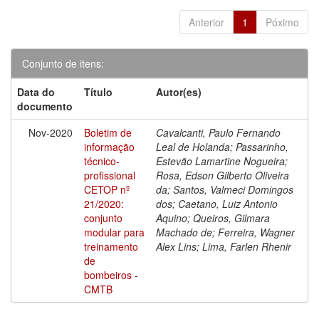
Anterior
1
Póximo
Conjunto de itens:
Data do
Título
Autor(es)
documento
Nov-2020
Boletim de
Cavalcanti, Paulo Fernando
informação
Leal de Holanda; Passarinho,
técnico-
Estevão Lamartine Nogueira;
profissional
Rosa, Edson Gilberto Oliveira
CETOP nº
da; Santos, Valmeci Domingos
21/2020:
dos; Caetano, Luiz Antonio
conjunto
Aquino; Queiros, Gilmara
modular para
Machado de; Ferreira, Wagner
treinamento
Alex Lins; Lima, Farlen Rhenir
de
bombeiros -
CMTB