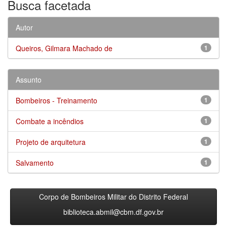
Busca facetada
Autor
Queiros, Gilmara Machado de
1
Assunto
Bombeiros - Treinamento
1
Combate a incêndios
1
Projeto de arquitetura
1
Salvamento
1
Corpo de Bombeiros Militar do Distrito Federal
biblioteca.abmil@cbm.df.gov.br