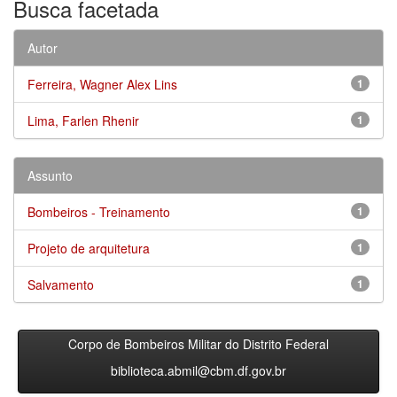
Busca facetada
Autor
Ferreira, Wagner Alex Lins
1
Lima, Farlen Rhenir
1
Assunto
Bombeiros - Treinamento
1
Projeto de arquitetura
1
Salvamento
1
Corpo de Bombeiros Militar do Distrito Federal
biblioteca.abmil@cbm.df.gov.br