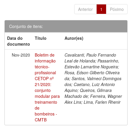
Anterior
1
Póximo
Conjunto de itens:
Data do
Título
Autor(es)
documento
Nov-2020
Boletim de
Cavalcanti, Paulo Fernando
informação
Leal de Holanda; Passarinho,
técnico-
Estevão Lamartine Nogueira;
profissional
Rosa, Edson Gilberto Oliveira
CETOP nº
da; Santos, Valmeci Domingos
21/2020:
dos; Caetano, Luiz Antonio
conjunto
Aquino; Queiros, Gilmara
modular para
Machado de; Ferreira, Wagner
treinamento
Alex Lins; Lima, Farlen Rhenir
de
bombeiros -
CMTB