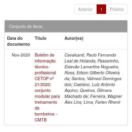
Anterior
1
Póximo
Conjunto de itens:
Data do
Título
Autor(es)
documento
Nov-2020
Boletim de
Cavalcanti, Paulo Fernando
informação
Leal de Holanda; Passarinho,
técnico-
Estevão Lamartine Nogueira;
profissional
Rosa, Edson Gilberto Oliveira
CETOP nº
da; Santos, Valmeci Domingos
21/2020:
dos; Caetano, Luiz Antonio
conjunto
Aquino; Queiros, Gilmara
modular para
Machado de; Ferreira, Wagner
treinamento
Alex Lins; Lima, Farlen Rhenir
de
bombeiros -
CMTB