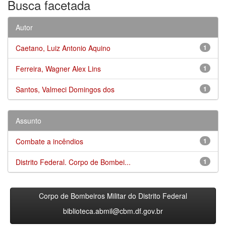
Busca facetada
Autor
Caetano, Luiz Antonio Aquino
1
Ferreira, Wagner Alex Lins
1
Santos, Valmeci Domingos dos
1
Assunto
Combate a incêndios
1
Distrito Federal. Corpo de Bombei...
1
Corpo de Bombeiros Militar do Distrito Federal
biblioteca.abmil@cbm.df.gov.br