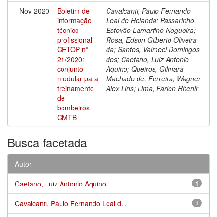
Nov-2020
Boletim de
Cavalcanti, Paulo Fernando
informação
Leal de Holanda; Passarinho,
técnico-
Estevão Lamartine Nogueira;
profissional
Rosa, Edson Gilberto Oliveira
CETOP nº
da; Santos, Valmeci Domingos
21/2020:
dos; Caetano, Luiz Antonio
conjunto
Aquino; Queiros, Gilmara
modular para
Machado de; Ferreira, Wagner
treinamento
Alex Lins; Lima, Farlen Rhenir
de
bombeiros -
CMTB
Busca facetada
Autor
Caetano, Luiz Antonio Aquino
1
Cavalcanti, Paulo Fernando Leal d...
1