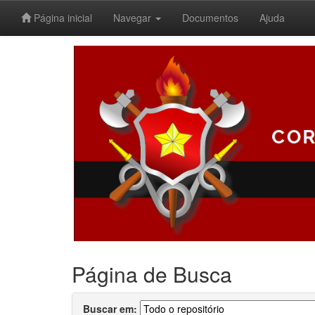
Página inicial
Navegar
Documentos
Ajuda
Skip
navigation
Página de Busca
Buscar em: