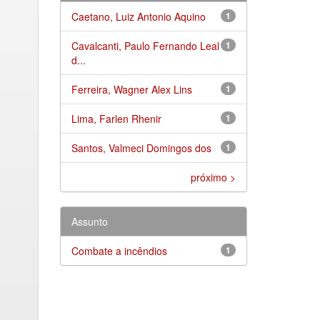
Caetano, Luiz Antonio Aquino
1
Cavalcanti, Paulo Fernando Leal
1
d...
Ferreira, Wagner Alex Lins
1
Lima, Farlen Rhenir
1
Santos, Valmeci Domingos dos
1
próximo >
Assunto
Combate a incêndios
1