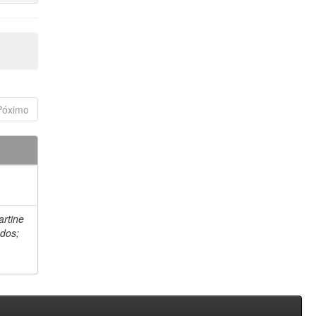
Póximo
artine
 dos;