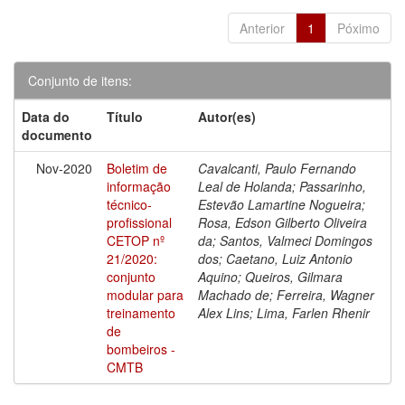
Anterior
1
Póximo
Conjunto de itens:
Data do
Título
Autor(es)
documento
Nov-2020
Boletim de
Cavalcanti, Paulo Fernando
informação
Leal de Holanda; Passarinho,
técnico-
Estevão Lamartine Nogueira;
profissional
Rosa, Edson Gilberto Oliveira
CETOP nº
da; Santos, Valmeci Domingos
21/2020:
dos; Caetano, Luiz Antonio
conjunto
Aquino; Queiros, Gilmara
modular para
Machado de; Ferreira, Wagner
treinamento
Alex Lins; Lima, Farlen Rhenir
de
bombeiros -
CMTB