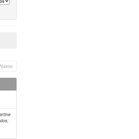
Póximo
artine
 dos;