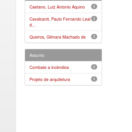
Caetano, Luiz Antonio Aquino
1
Cavalcanti, Paulo Fernando Leal
1
d...
Queiros, Gilmara Machado de
1
Assunto
Combate a incêndios
1
Projeto de arquitetura
1