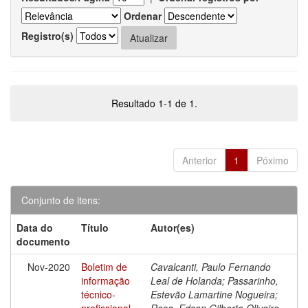
Ordenar
Registro(s)
Resultado 1-1 de 1.
Anterior
1
Póximo
Conjunto de itens:
Data do
Título
Autor(es)
documento
Nov-2020
Boletim de
Cavalcanti, Paulo Fernando
informação
Leal de Holanda; Passarinho,
técnico-
Estevão Lamartine Nogueira;
profissional
Rosa, Edson Gilberto Oliveira