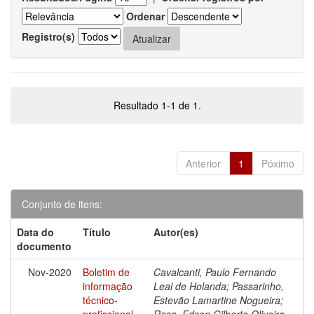
Ordenar
Registro(s)
Resultado 1-1 de 1.
Anterior
1
Póximo
Conjunto de itens:
Data do
Título
Autor(es)
documento
Nov-2020
Boletim de
Cavalcanti, Paulo Fernando
informação
Leal de Holanda; Passarinho,
técnico-
Estevão Lamartine Nogueira;
profissional
Rosa, Edson Gilberto Oliveira