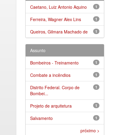
Caetano, Luiz Antonio Aquino
1
Ferreira, Wagner Alex Lins
1
Queiros, Gilmara Machado de
1
Assunto
Bombeiros - Treinamento
1
Combate a incêndios
1
Distrito Federal. Corpo de
1
Bombei...
Projeto de arquitetura
1
Salvamento
1
próximo >