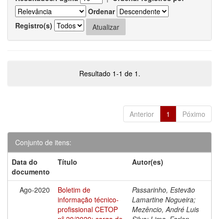
Ordenar
Registro(s)
Resultado 1-1 de 1.
Anterior
1
Póximo
Conjunto de itens:
Data do
Título
Autor(es)
documento
Ago-2020
Boletim de
Passarinho, Estevão
informação técnico-
Lamartine Nogueira;
profissional CETOP
Mezêncio, André Luis
nº 20/2020: carga de
Silva; Lima, Farlen