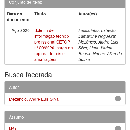
Conjunto de itens:
Data do
Título
Autor(es)
documento
Ago-2020
Boletim de
Passarinho, Estevão
informação técnico-
Lamartine Nogueira;
profissional CETOP
Mezêncio, André Luis
nº 20/2020: carga de
Silva; Lima, Farlen
ruptura de nós e
Rhenir; Nunes, Allan de
amarrações
Souza
Busca facetada
Autor
Mezêncio, André Luis Silva
1
Assunto
Nós
1