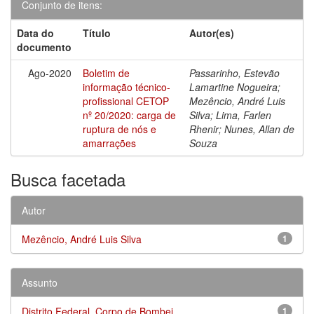
Conjunto de itens:
Data do
Título
Autor(es)
documento
Ago-2020
Boletim de
Passarinho, Estevão
informação técnico-
Lamartine Nogueira;
profissional CETOP
Mezêncio, André Luis
nº 20/2020: carga de
Silva; Lima, Farlen
ruptura de nós e
Rhenir; Nunes, Allan de
amarrações
Souza
Busca facetada
Autor
Mezêncio, André Luis Silva
1
Assunto
Distrito Federal. Corpo de Bombei...
1