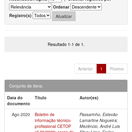
Ordenar
Registro(s)
Resultado 1-1 de 1.
Anterior
1
Póximo
Conjunto de itens:
Data do
Título
Autor(es)
documento
Ago-2020
Boletim de
Passarinho, Estevão
informação técnico-
Lamartine Nogueira;
profissional CETOP
Mezêncio, André Luis
nº 20/2020: carga de
Silva; Lima, Farlen