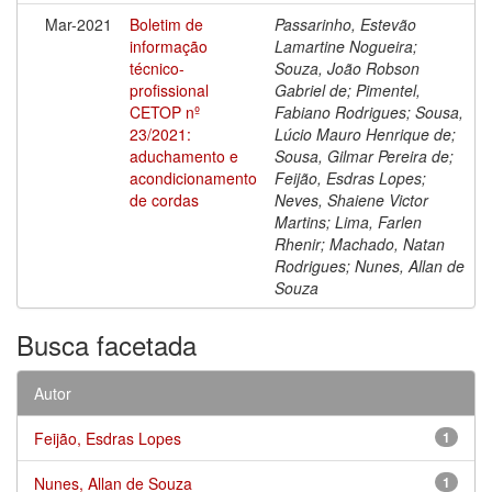
Mar-2021
Boletim de
Passarinho, Estevão
informação
Lamartine Nogueira;
técnico-
Souza, João Robson
profissional
Gabriel de; Pimentel,
CETOP nº
Fabiano Rodrigues; Sousa,
23/2021:
Lúcio Mauro Henrique de;
aduchamento e
Sousa, Gilmar Pereira de;
acondicionamento
Feijão, Esdras Lopes;
de cordas
Neves, Shaiene Victor
Martins; Lima, Farlen
Rhenir; Machado, Natan
Rodrigues; Nunes, Allan de
Souza
Busca facetada
Autor
Feijão, Esdras Lopes
1
Nunes, Allan de Souza
1