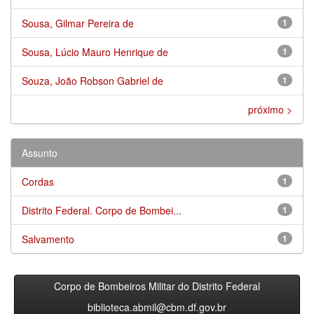
Sousa, Gilmar Pereira de
1
Sousa, Lúcio Mauro Henrique de
1
Souza, João Robson Gabriel de
1
próximo >
Assunto
Cordas
1
Distrito Federal. Corpo de Bombei...
1
Salvamento
1
Corpo de Bombeiros Militar do Distrito Federal
biblioteca.abmil@cbm.df.gov.br