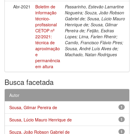
Abr-2021
Boletim de
Passarinho, Estevão Lamartine
informação
Nogueira; Souza, João Robson
técnico-
Gabriel de; Sousa, Lúcio Mauro
profissional
Henrique de; Sousa, Gilmar
CETOP nº
Pereira de; Feijão, Esdras
22/2021:
Lopes; Lima, Farlen Rhenir;
técnica de
Camilo, Francisco Flávio Pires;
aproximação
Sousa, André Luís Alves de;
e
Machado, Natan Rodrigues
permanência
em altura
Busca facetada
Autor
Sousa, Gilmar Pereira de
1
Sousa, Lúcio Mauro Henrique de
1
Souza, João Robson Gabriel de
1