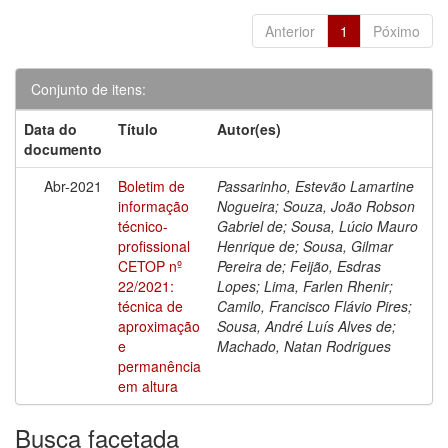
Anterior
1
Póximo
Conjunto de itens:
Data do
Título
Autor(es)
documento
Abr-2021
Boletim de
Passarinho, Estevão Lamartine
informação
Nogueira; Souza, João Robson
técnico-
Gabriel de; Sousa, Lúcio Mauro
profissional
Henrique de; Sousa, Gilmar
CETOP nº
Pereira de; Feijão, Esdras
22/2021:
Lopes; Lima, Farlen Rhenir;
técnica de
Camilo, Francisco Flávio Pires;
aproximação
Sousa, André Luís Alves de;
e
Machado, Natan Rodrigues
permanência
em altura
Busca facetada