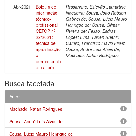
Abr-2021
Boletim de
Passarinho, Estevão Lamartine
informação
Nogueira; Souza, João Robson
técnico-
Gabriel de; Sousa, Lúcio Mauro
profissional
Henrique de; Sousa, Gilmar
CETOP nº
Pereira de; Feijão, Esdras
22/2021:
Lopes; Lima, Farlen Rhenir;
técnica de
Camilo, Francisco Flávio Pires;
aproximação
Sousa, André Luís Alves de;
e
Machado, Natan Rodrigues
permanência
em altura
Busca facetada
Autor
Machado, Natan Rodrigues
1
Sousa, André Luís Alves de
1
Sousa, Lúcio Mauro Henrique de
1