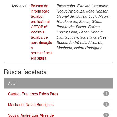
Abr-2021
Boletim de
Passarinho, Estevão Lamartine
informação
Nogueira; Souza, João Robson
técnico-
Gabriel de; Sousa, Lúcio Mauro
profissional
Henrique de; Sousa, Gilmar
CETOP nº
Pereira de; Feijão, Esdras
22/2021:
Lopes; Lima, Farlen Rhenir;
técnica de
Camilo, Francisco Flávio Pires;
aproximação
Sousa, André Luís Alves de;
e
Machado, Natan Rodrigues
permanência
em altura
Busca facetada
Autor
Camilo, Francisco Flávio Pires
1
Machado, Natan Rodrigues
1
Sousa, André Luís Alves de
1