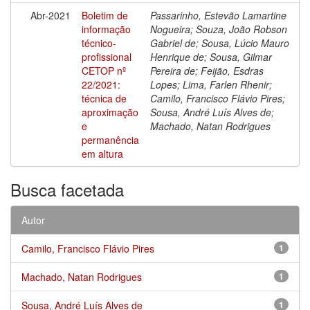
Abr-2021
Boletim de
Passarinho, Estevão Lamartine
informação
Nogueira; Souza, João Robson
técnico-
Gabriel de; Sousa, Lúcio Mauro
profissional
Henrique de; Sousa, Gilmar
CETOP nº
Pereira de; Feijão, Esdras
22/2021:
Lopes; Lima, Farlen Rhenir;
técnica de
Camilo, Francisco Flávio Pires;
aproximação
Sousa, André Luís Alves de;
e
Machado, Natan Rodrigues
permanência
em altura
Busca facetada
Autor
Camilo, Francisco Flávio Pires
1
Machado, Natan Rodrigues
1
Sousa, André Luís Alves de
1