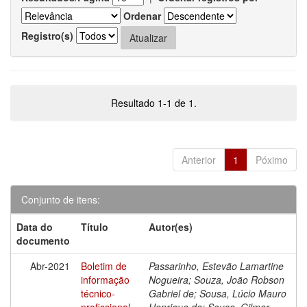
Ordenar
Registro(s)
Resultado 1-1 de 1.
Anterior
1
Póximo
Conjunto de itens:
Data do
Título
Autor(es)
documento
Abr-2021
Boletim de
Passarinho, Estevão Lamartine
informação
Nogueira; Souza, João Robson
técnico-
Gabriel de; Sousa, Lúcio Mauro
profissional
Henrique de; Sousa, Gilmar