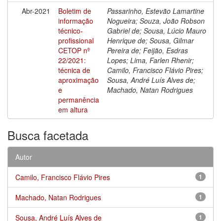
Abr-2021
Boletim de
Passarinho, Estevão Lamartine
informação
Nogueira; Souza, João Robson
técnico-
Gabriel de; Sousa, Lúcio Mauro
profissional
Henrique de; Sousa, Gilmar
CETOP nº
Pereira de; Feijão, Esdras
22/2021:
Lopes; Lima, Farlen Rhenir;
técnica de
Camilo, Francisco Flávio Pires;
aproximação
Sousa, André Luís Alves de;
e
Machado, Natan Rodrigues
permanência
em altura
Busca facetada
Autor
Camilo, Francisco Flávio Pires
1
Machado, Natan Rodrigues
1
Sousa, André Luís Alves de
1