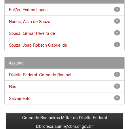
Feijão, Esdras Lopes
1
Nunes, Allan de Souza
1
Sousa, Gilmar Pereira de
1
Souza, João Robson Gabriel de
1
Assunto
Distrito Federal. Corpo de Bombei...
1
Nós
1
Salvamento
1
Corpo de Bombeiros Militar do Distrito Federal
biblioteca.abmil@cbm.df.gov.br