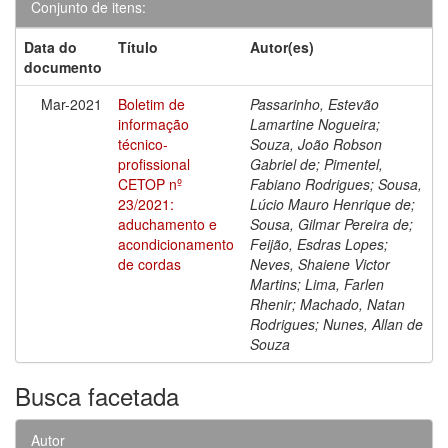
Conjunto de itens:
Data do
Título
Autor(es)
documento
Mar-2021
Boletim de
Passarinho, Estevão
informação
Lamartine Nogueira;
técnico-
Souza, João Robson
profissional
Gabriel de; Pimentel,
CETOP nº
Fabiano Rodrigues; Sousa,
23/2021:
Lúcio Mauro Henrique de;
aduchamento e
Sousa, Gilmar Pereira de;
acondicionamento
Feijão, Esdras Lopes;
de cordas
Neves, Shaiene Victor
Martins; Lima, Farlen
Rhenir; Machado, Natan
Rodrigues; Nunes, Allan de
Souza
Busca facetada
Autor