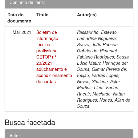
Conjunto de itens:
Data do
Título
Autor(es)
documento
Mar-2021
Boletim de
Passarinho, Estevão
informação
Lamartine Nogueira;
técnico-
Souza, João Robson
profissional
Gabriel de; Pimentel,
CETOP nº
Fabiano Rodrigues; Sousa,
23/2021:
Lúcio Mauro Henrique de;
aduchamento e
Sousa, Gilmar Pereira de;
acondicionamento
Feijão, Esdras Lopes;
de cordas
Neves, Shaiene Victor
Martins; Lima, Farlen
Rhenir; Machado, Natan
Rodrigues; Nunes, Allan de
Souza
Busca facetada
Autor